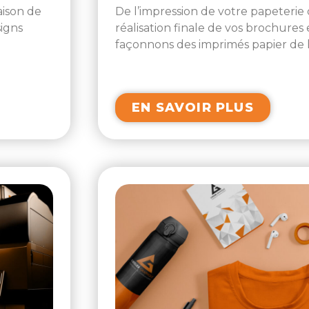
aison de
De l’impression de votre papeterie 
signs
réalisation finale de vos brochure
façonnons des imprimés papier de 
EN SAVOIR PLUS