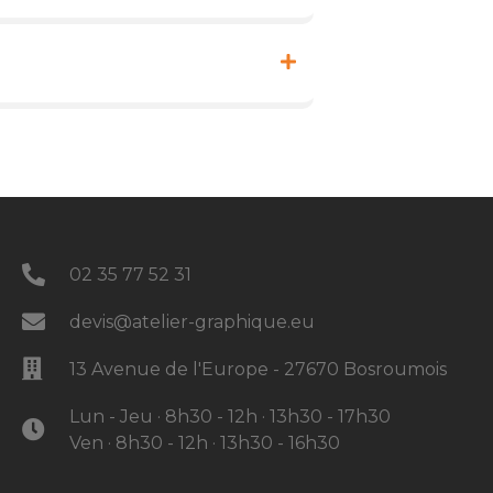
02 35 77 52 31
devis@atelier-graphique.eu
13 Avenue de l'Europe - 27670 Bosroumois
Lun - Jeu · 8h30 - 12h · 13h30 - 17h30
Ven · 8h30 - 12h · 13h30 - 16h30