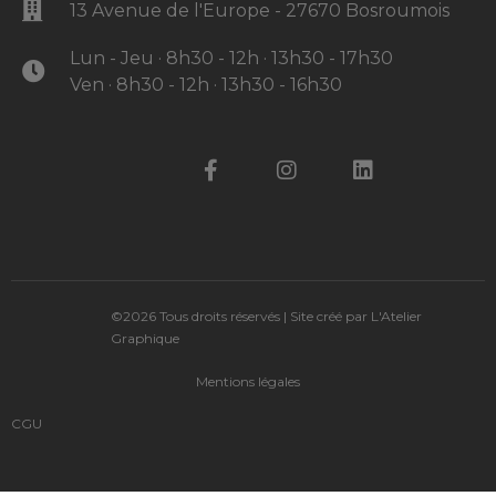
13 Avenue de l'Europe - 27670 Bosroumois
Lun - Jeu · 8h30 - 12h · 13h30 - 17h30
Ven · 8h30 - 12h · 13h30 - 16h30
©2026 Tous droits réservés | Site créé par L'Atelier
Graphique
Mentions légales
CGU